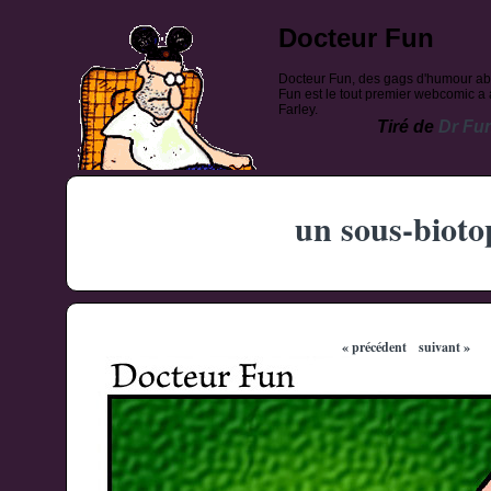
Docteur Fun
Docteur Fun, des gags d'humour ab
Fun est le tout premier webcomic a a
Farley.
Tiré de
Dr Fu
un sous-bioto
« précédent
suivant »