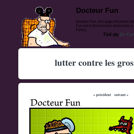
Docteur Fun
Docteur Fun, des gags d'humour ab
Fun est le tout premier webcomic a a
Farley.
Tiré de
Dr Fu
lutter contre les gro
« précédent
suivant »