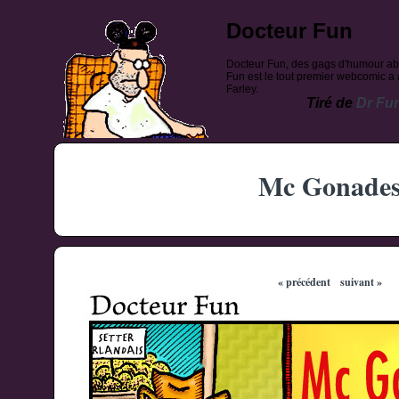
Docteur Fun
Docteur Fun, des gags d'humour ab
Fun est le tout premier webcomic a a
Farley.
Tiré de
Dr Fu
Mc Gonade
« précédent
suivant »