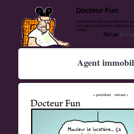
Docteur Fun
Docteur Fun, des gags d'humour ab
Fun est le tout premier webcomic a a
Farley.
Tiré de
Dr Fu
Agent immobil
« précédent
suivant »