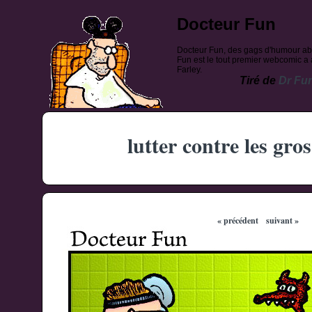
Docteur Fun
Docteur Fun, des gags d'humour ab
Fun est le tout premier webcomic a a
Farley.
Tiré de
Dr Fu
lutter contre les gro
« précédent
suivant »