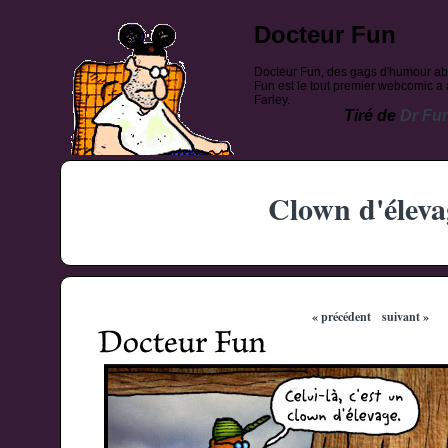
Docteur Fun
Docteur Fun, des gags d'humour ab
Fun est le tout premier webcomic a a
Farley.
Tiré de
Dr Fu
Clown d'éleva
« précédent
suivant »