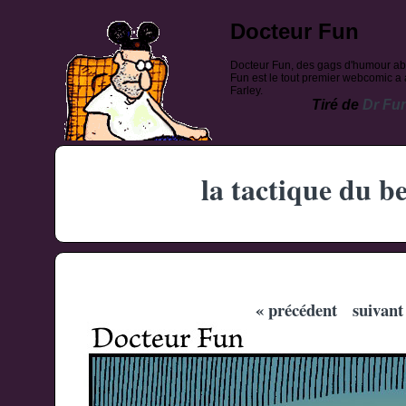
Docteur Fun
Docteur Fun, des gags d'humour ab
Fun est le tout premier webcomic a a
Farley.
Tiré de
Dr Fu
la tactique du b
« précédent
suivant