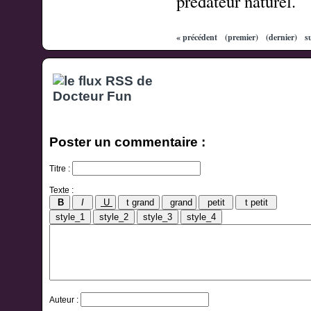
prédateur naturel.
« précédent
(premier)
(dernier)
s
Poster un commentaire :
Titre :
Texte :
Auteur :