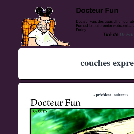
Docteur Fun
Docteur Fun, des gags d'humour ab
Fun est le tout premier webcomic a a
Farley.
Tiré de
Dr Fu
couches expre
« précédent
suivant »