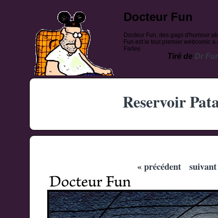
Docteur Fun
Docteur Fun, des gags d'humour ab
Fun est le tout premier webcomic a a
Farley.
Tiré de
Dr Fu
Reservoir Pata
« précédent
suivant