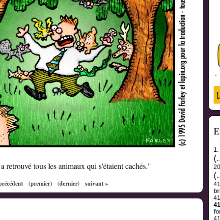
E
1.
(.
 a retrouvé tous les animaux qui s'étaient cachés."
2
(.
précédent
(premier)
(dernier)
suivant »
41
br
4
4
fo
4