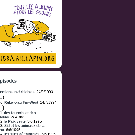
pisodes
notions invérifiables
24/9/1993
..)
06.
Rubato au Far-West
14/7/1994
..)
1.
des fourmis et des
aises
2/6/1995
12.
la Paix verte
5/6/1995
13.
Sid et les animaux de la
rèt
6/6/1995
14.
les slips déchirables
7/6/1995