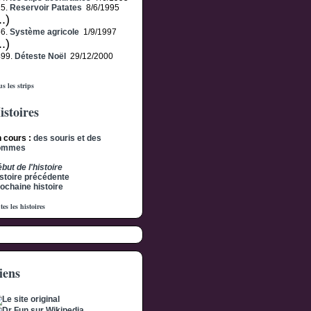
15.
Reservoir Patates
8/6/1995
..)
56.
Système agricole
1/9/1997
..)
499.
Déteste Noël
29/12/2000
s les strips
istoires
 cours :
des souris et des
ommes
but de l'histoire
stoire précédente
ochaine histoire
tes les histoires
iens