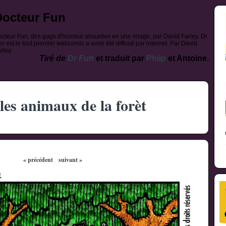
Docteur Fun
cteur Fun, des gags d'humour absurdes en une image, par David Farley. Dr
n est le tout premier webcomic a avoir été diffusé par internet. Par David
rley.
Tiré de
Dr Fun
et traduit par
Phiip
et Antoine.
 les animaux de la forèt
« précédent
suivant »