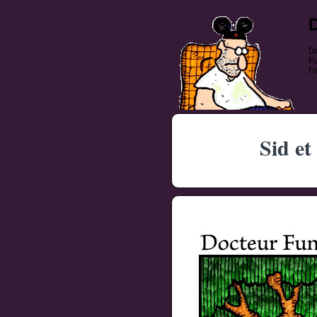
Do
Fu
Fa
Sid et