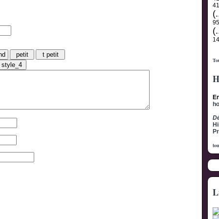
4
(.
9
(.
1
Tou
H
En
h
Dé
Hi
Pr
tou
L