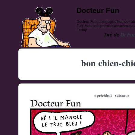
Docteur Fun
Docteur Fun, des gags d'humour ab
Fun est le tout premier webcomic a a
Farley.
Tiré de
Dr Fu
bon chien-chi
« précédent
suivant »