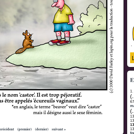
E
1.
(.
6
m
(.
1
1
1
précédent
(premier)
(dernier)
suivant »
1
fo