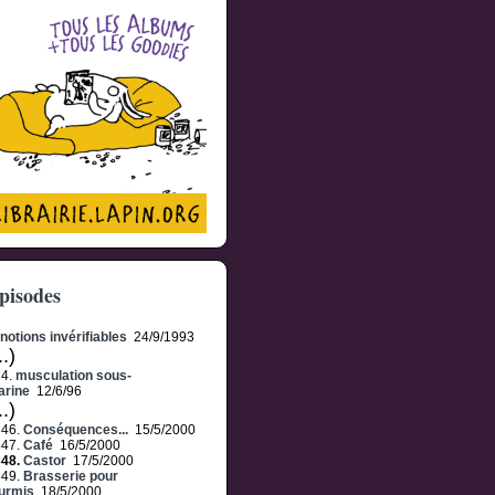
pisodes
notions invérifiables
24/9/1993
..)
74.
musculation sous-
arine
12/6/96
..)
346.
Conséquences...
15/5/2000
347.
Café
16/5/2000
348.
Castor
17/5/2000
349.
Brasserie pour
urmis
18/5/2000