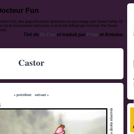
Docteur Fun
cteur Fun, des gags d'humour absurdes en une image, par David Farley. Dr
n est le tout premier webcomic a avoir été diffusé par internet. Par David
rley.
Tiré de
Dr Fun
et traduit par
Phiip
et Antoine.
Castor
« précédent
suivant »