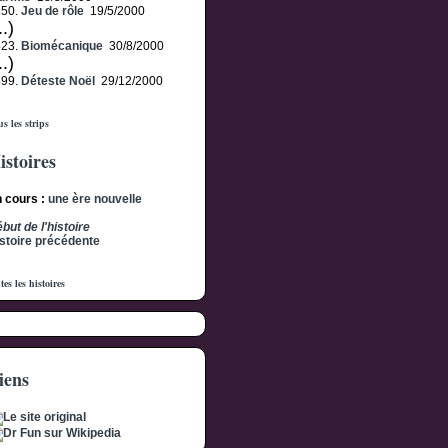
350.
Jeu de rôle
19/5/2000
..)
423.
Biomécanique
30/8/2000
..)
499.
Déteste Noël
29/12/2000
s les strips
istoires
 cours :
une ère nouvelle
but de l'histoire
stoire précédente
tes les histoires
iens