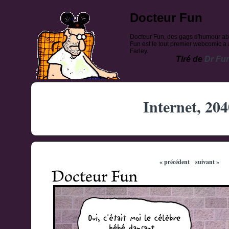
Docteur Fun
Docteur Fun, des gags d'humour ab
Fun est le tout premier webcomic a a
Farley.
Tiré de
Dr Fu
Internet, 204
« précédent
suivant »