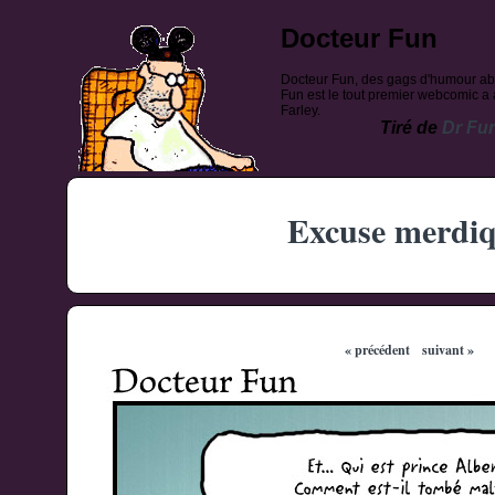
Docteur Fun
Docteur Fun, des gags d'humour ab
Fun est le tout premier webcomic a a
Farley.
Tiré de
Dr Fu
Excuse merdi
« précédent
suivant »